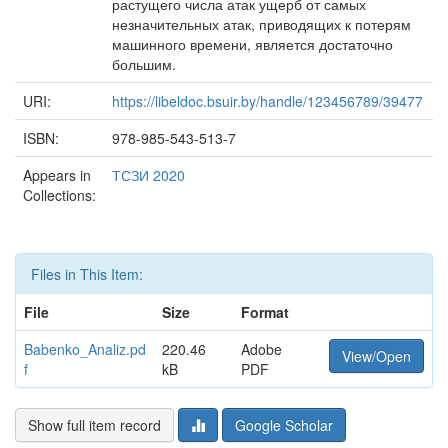
растущего числа атак ущерб от самых
незначительных атак, приводящих к потерям
машинного времени, является достаточно
большим.
URI:
https://libeldoc.bsuir.by/handle/123456789/39477
ISBN:
978-985-543-513-7
Appears in
ТСЗИ 2020
Collections:
Files in This Item:
File
Size
Format
Babenko_Analiz.pd
220.46
Adobe
View/Open
f
kB
PDF
Show full item record
Google Scholar