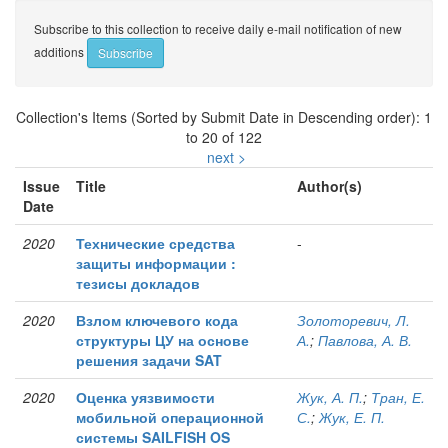
Subscribe to this collection to receive daily e-mail notification of new
additions
Collection's Items (Sorted by Submit Date in Descending order): 1
to 20 of 122
next >
Issue
Title
Author(s)
Date
2020
Технические средства
-
защиты информации :
тезисы докладов
2020
Взлом ключевого кода
Золоторевич, Л.
структуры ЦУ на основе
А.
;
Павлова, А. В.
решения задачи SAT
2020
Оценка уязвимости
Жук, А. П.
;
Тран, Е.
мобильной операционной
С.
;
Жук, Е. П.
системы SAILFISH OS