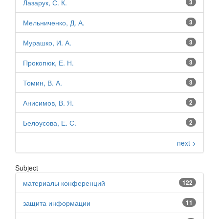
Лазарук, С. К.
3
Мельниченко, Д. А.
3
Мурашко, И. А.
3
Прокопюк, Е. Н.
3
Томин, В. А.
3
Анисимов, В. Я.
2
Белоусова, Е. С.
2
next >
Subject
материалы конференций
122
защита информации
11