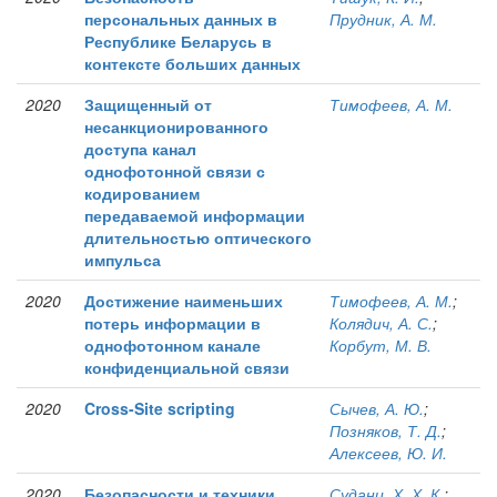
персональных данных в
Прудник, А. М.
Республике Беларусь в
контексте больших данных
2020
Защищенный от
Тимофеев, А. М.
несанкционированного
доступа канал
однофотонной связи с
кодированием
передаваемой информации
длительностью оптического
импульса
2020
Достижение наименьших
Тимофеев, А. М.
;
потерь информации в
Колядич, А. С.
;
однофотонном канале
Корбут, М. В.
конфиденциальной связи
2020
Cross-Site scripting
Сычев, А. Ю.
;
Позняков, Т. Д.
;
Алексеев, Ю. И.
2020
Безопасности и техники
Судани, Х. Х. К.
;