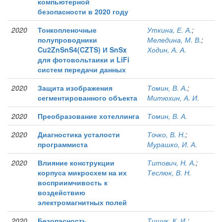
компьютерной
безопасности в 2020 году
2020
Тонкопленочные
Уткина, Е. А.
;
полупроводники
Меледина, М. В.
;
Cu2ZnSnS4(CZTS) И SnSx
Ходин, А. А.
для фотовольтаики и LiFi
систем передачи данных
2020
Защита изображения
Томин, В. А.
;
сегментированного объекта
Митюхин, А. И.
2020
Преобразование хотеллинга
Томин, В. А.
2020
Диагностика усталости
Точко, В. Н.
;
программиста
Мурашко, И. А.
2020
Влияние конструкции
Титович, Н. А.
;
корпуса микросхем на их
Теслюк, В. Н.
восприимчивость к
воздействию
электромагнитных полей
2020
Безопасность
Тишук, К. И.
;