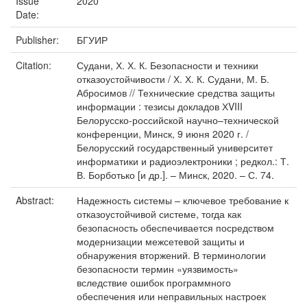
Issue
2020
Date:
Publisher:
БГУИР
Citation:
Судани, Х. Х. К. Безопасности и техники
отказоустойчивости / Х. Х. К. Судани, М. Б.
Абросимов // Технические средства защиты
информации : тезисы докладов ХVIII
Белорусско-российской научно–технической
конференции, Минск, 9 июня 2020 г. /
Белорусский государственный университет
информатики и радиоэлектроники ; редкол.: Т.
В. Борботько [и др.]. – Минск, 2020. – С. 74.
Abstract:
Надежность системы – ключевое требование к
отказоустойчивой системе, тогда как
безопасность обеспечивается посредством
модернизации межсетевой защиты и
обнаружения вторжений. В терминологии
безопасности термин «уязвимость»
вследствие ошибок программного
обеспечения или неправильных настроек