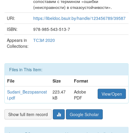
сопоставим с термином «ошибки
(неисправности) в отказоустойчивости».
URI:
https://libeldoc.bsuir.by/handle/123456789/39587
ISBN:
978-985-543-513-7
Appears in
ТСЗИ 2020
Collections:
Files in This Item:
File
Size
Format
Sudani_Bezopasnost
223.47
Adobe
View/Open
i.pdf
kB
PDF
Show full item record
Google Scholar