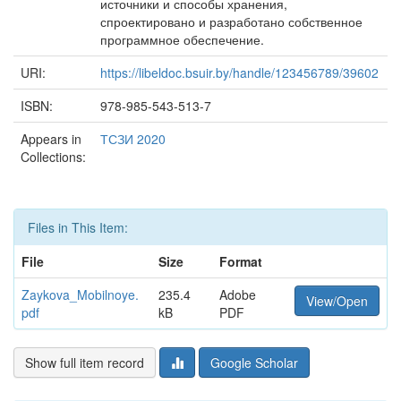
источники и способы хранения,
спроектировано и разработано собственное
программное обеспечение.
URI:
https://libeldoc.bsuir.by/handle/123456789/39602
ISBN:
978-985-543-513-7
Appears in
ТСЗИ 2020
Collections:
Files in This Item:
File
Size
Format
Zaykova_Mobilnoye.
235.4
Adobe
View/Open
pdf
kB
PDF
Show full item record
Google Scholar