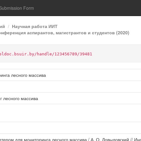
Submission Form
ий
Научная работа ИИТ
нференция аспирантов, магистрантов и студентов (2020)
eldoc.bsuir.by/handle/123456789/39481
инга лесного массива
г лесного массива
птером для мониторинга лесного массива / А. О. Довыдовский // 