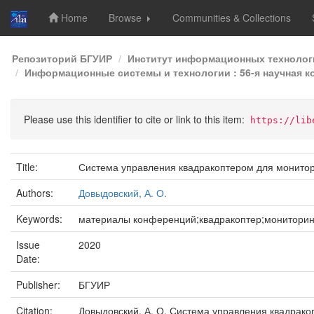
Home
Browse
Communities & Collections
Skip
Репозиторий БГУИР
Институт информационных технолог
navigation
Информационные системы и технологии : 56-я научная ко
Please use this identifier to cite or link to this item:
https://lib
Title:
Система управления квадракоптером для монитор
Authors:
Довыдовский, А. О.
Keywords:
материалы конференций;квадракоптер;мониторин
Issue
2020
Date:
Publisher:
БГУИР
Citation:
Довыдовский, А. О. Система управления квадрако