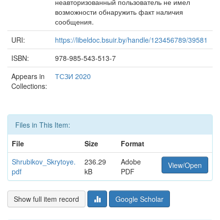
неавторизованный пользователь не имел
возможности обнаружить факт наличия
сообщения.
URI:
https://libeldoc.bsuir.by/handle/123456789/39581
ISBN:
978-985-543-513-7
Appears in
ТСЗИ 2020
Collections:
Files in This Item:
File
Size
Format
Shrubikov_Skrytoye.
236.29
Adobe
View/Open
pdf
kB
PDF
Show full item record
Google Scholar