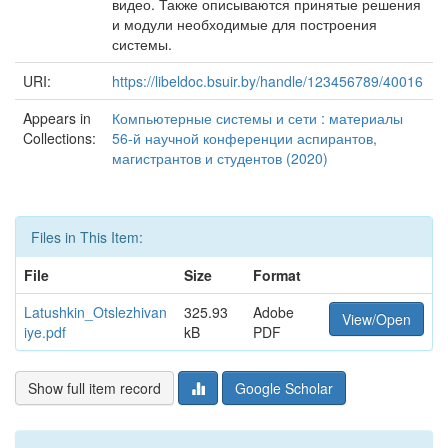
видео. Также описываются принятые решения
и модули необходимые для построения
системы.
URI:
https://libeldoc.bsuir.by/handle/123456789/40016
Appears in
Компьютерные системы и сети : материалы
Collections:
56-й научной конференции аспирантов,
магистрантов и студентов (2020)
Files in This Item:
File
Size
Format
Latushkin_Otslezhivan
325.93
Adobe
View/Open
iye.pdf
kB
PDF
Show full item record
Google Scholar