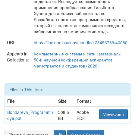
недостатки. Исследуется возможность
применения преобразования Гильберта-
Хуанга для анализа вибросигналов.
Разработан прототип программного средства,
который выполняет декомпозицию исходного
вибросигнала на эмпирические моды.
URI:
https://libeldoc.bsuir.by/handle/123456789/40080
Appears in
Компьютерные системы и сети : материалы
Collections:
56-й научной конференции аспирантов,
магистрантов и студентов (2020)
Files in This Item:
File
Size
Format
Bondareva_Programmn
508.5
Adobe
View/Open
oye.pdf
kB
PDF