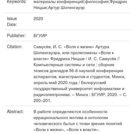
Keywords:
материалы конференций;философия;Фридрих
Ницше;Артур Шопенгауэр
Issue
2020
Date:
Publisher:
БГУИР
Citation:
Самусёв, И. С. «Воля к жизни» Артура
Шопенгауэра, или пролегомены «Воли к
власти» Фридриха Ницше / И. С. Самусёв //
Компьютерные системы и сети : сборник
тезисов докладов 56-й научной конференции
аспирантов, магистрантов и студентов, Минск,
апрель-май 2020 года / Белорусский
государственный университет информатики и
радиоэлектроники. – Минск : БГУИР, 2020. – С.
200–201.
Abstract:
В работе определяются особенности
иррационального мотива в онтологии
человеческого бытья с точки зрения понятий
«Воли к жизни», «Воли к власти».