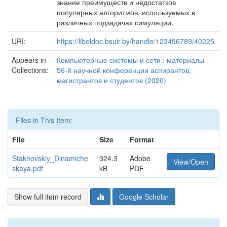
знание преимуществ и недостатков
популярных алгоритмов, используемых в
различных подзадачах симуляции.
URI:
https://libeldoc.bsuir.by/handle/123456789/40225
Appears in
Компьютерные системы и сети : материалы
Collections:
56-й научной конференции аспирантов,
магистрантов и студентов (2020)
Files in This Item:
File
Size
Format
Stakhovskiy_Dinamiche
324.3
Adobe
View/Open
skaya.pdf
kB
PDF
Show full item record
Google Scholar