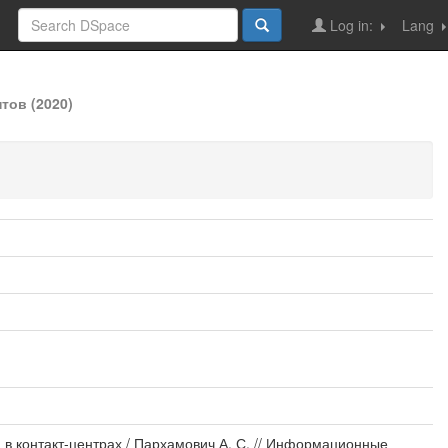
Log in:
Lang
тов (2020)
 в контакт-центрах / Пархамович А. С. // Информационные