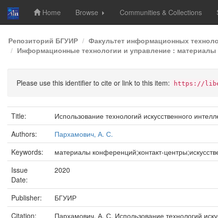
Home
Browse
Communities & Collections
Skip
Репозиторий БГУИР
Факультет информационных техноло
navigation
Информационные технологии и управление : материалы 5
Please use this identifier to cite or link to this item:
https://lib
Title:
Использование технологий искусственного интелле
Authors:
Пархамович, А. С.
Keywords:
материалы конференций;контакт-центры;искусств
Issue
2020
Date:
Publisher:
БГУИР
Citation:
Пархамович, А. С. Использование технологий иску