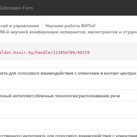
Submission Form
гий и управления
Научная работа ФИТиУ
6-й научной конференции аспирантов, магистрантов и студен
eldoc.bsuir.by/handle/123456789/40319
кта для голосового взаимодействия с клиентами в контакт-центрах
енный интеллект;облачные технологии;распознавание речи
сственного интеллекта для голосового взаимодействия с клиентами