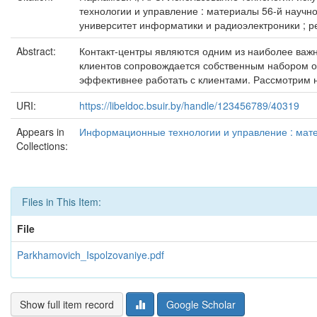
технологии и управление : материалы 56-й научно
университет информатики и радиоэлектроники ; редк
Abstract:
Контакт-центры являются одним из наиболее важн
клиентов сопровождается собственным набором о
эффективнее работать с клиентами. Рассмотрим н
URI:
https://libeldoc.bsuir.by/handle/123456789/40319
Appears in
Информационные технологии и управление : матер
Collections:
Files in This Item:
File
Parkhamovich_Ispolzovaniye.pdf
Show full item record
Google Scholar