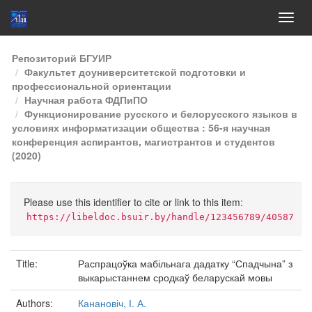
Skip
Репозиторий БГУИР
navigation
Факультет доуниверситетской подготовки и
профессиональной ориентации
Научная работа ФДПиПО
Функционирование русского и белорусского языков в
условиях информатизации общества : 56-я научная
конференция аспирантов, магистрантов и студентов
(2020)
Please use this identifier to cite or link to this item:
https://libeldoc.bsuir.by/handle/123456789/40587
Title:
Распрацоўка мабільнага дадатку “Спадчына” з
выкарыстаннем сродкаў беларускай мовы
Authors:
Канановіч, І. А.