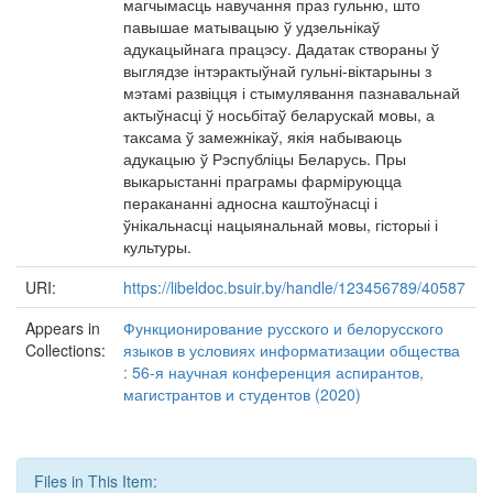
магчымасць навучання праз гульню, што
павышае матывацыю ў удзельнікаў
адукацыйнага працэсу. Дадатак створаны ў
выглядзе інтэрактыўнай гульні-віктарыны з
мэтамі развіцця і стымулявання пазнавальнай
актыўнасці ў носьбітаў беларускай мовы, а
таксама ў замежнікаў, якія набываюць
адукацыю ў Рэспубліцы Беларусь. Пры
выкарыстанні праграмы фарміруюцца
перакананні адносна каштоўнасці і
ўнікальнасці нацыянальнай мовы, гісторыі і
культуры.
URI:
https://libeldoc.bsuir.by/handle/123456789/40587
Appears in
Функционирование русского и белорусского
Collections:
языков в условиях информатизации общества
: 56-я научная конференция аспирантов,
магистрантов и студентов (2020)
Files in This Item: