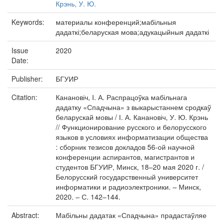
Крэнь, У. Ю.
Keywords:
материалы конференций;мабільныя
дадаткі;беларуская мова;адукацыйныя дадаткі
Issue
2020
Date:
Publisher:
БГУИР
Citation:
Канановіч, І. А. Распрацоўка мабільнага
дадатку «Спадчына» з выкарыстаннем сродкаў
беларускай мовы / І. А. Канановіч, У. Ю. Крэнь
// Функционирование русского и белорусского
языков в условиях информатизации общества
: сборник тезисов докладов 56-ой научной
конференции аспирантов, магистрантов и
студентов БГУИР, Минск, 18–20 мая 2020 г. /
Белорусский государственный университет
информатики и радиоэлектроники. – Минск,
2020. – С. 142–144.
Abstract:
Мабільны дадатак «Спадчына» прадастаўляе