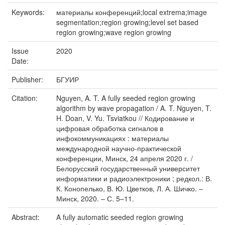
Keywords:
материалы конференций;local extrema;image
segmentation;region growing;level set based
region growing;wave region growing
Issue
2020
Date:
Publisher:
БГУИР
Citation:
Nguyen, A. T. A fully seeded region growing
algorithm by wave propagation / A. T. Nguyen, T.
H. Doan, V. Yu. Tsviatkou // Кодирование и
цифровая обработка сигналов в
инфокоммуникациях : материалы
международной научно-практической
конференции, Минск, 24 апреля 2020 г. /
Белорусский государственный университет
информатики и радиоэлектроники ; редкол.: В.
К. Конопелько, В. Ю. Цветков, Л. А. Шичко. –
Минск, 2020. – С. 5–11.
Abstract:
A fully automatic seeded region growing