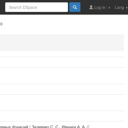
Log in:
Lang
20
мых функций / Заливако С. С., Иванюк А. А. //