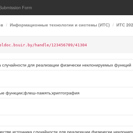
Submission Form
ов
Информационные технологии и системы (ИТС)
ИТС 20
eldoc.bsuir.by/handle/123456789/41304
а случайности для реализации физически неклонируемых функций
ые функции;флеш-память;криптография
естве источника случайности для реализации физически неклонируе