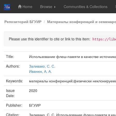
Home
Browse
Communities & Collections
Skip
Репозиторий БГУИР
Материалы конференций и семинар
navigation
Please use this identifier to cite or link to this item:
https://lib
Title:
Использование флеш-памяти в качестве источник
Authors:
Заливако, С. С.
Иванюк, А. А.
Keywords:
материалы конференций;физически неклонируем
Issue
2020
Date:
Publisher:
БГУИР
Citation:
Заливако, С. С. Использование флеш-памяти в кач