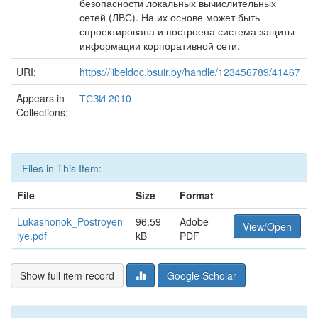
безопасности локальных вычислительных
сетей (ЛВС). На их основе может быть
спроектирована и построена система защиты
информации корпоративной сети.
URI:
https://libeldoc.bsuir.by/handle/123456789/41467
Appears in
ТСЗИ 2010
Collections:
Files in This Item:
File
Size
Format
Lukashonok_Postroyen
96.59
Adobe
View/Open
iye.pdf
kB
PDF
Show full item record
Google Scholar