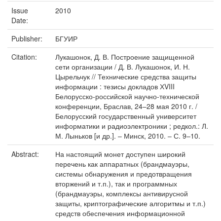
Issue
2010
Date:
Publisher:
БГУИР
Citation:
Лукашонок, Д. В. Построение защищенной
сети организации / Д. В. Лукашонок, И. Н.
Цырельчук // Технические средства защиты
информации : тезисы докладов ХVIII
Белорусско-российской научно-технической
конференции, Браслав, 24–28 мая 2010 г. /
Белорусский государственный университет
информатики и радиоэлектроники ; редкол.: Л.
М. Лыньков [и др.]. – Минск, 2010. – С. 9–10.
Abstract:
На настоящий монет доступен широкий
перечень как аппаратных (брандмауэры,
системы обнаружения и предотвращения
вторжений и т.п.), так и программных
(брандмауэры, комплексы антивирусной
защиты, криптографические алгоритмы и т.п.)
средств обеспечения информационной