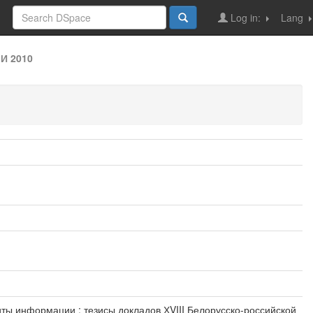
Log in:
Lang
И 2010
ащиты информации : тезисы докладов ХVIII Белорусско-российской