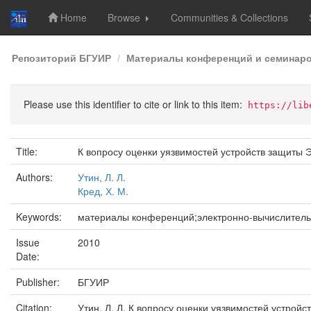
Home
Browse
Communities & Collections
Skip
Репозиторий БГУИР
Материалы конференций и семинар
navigation
Please use this identifier to cite or link to this item:
https://lib
Title:
К вопросу оценки уязвимостей устройств защиты
Authors:
Утин, Л. Л.
Кред, Х. М.
Keywords:
материалы конференций;электронно-вычислител
Issue
2010
Date:
Publisher:
БГУИР
Citation:
Утин, Л. Л. К вопросу оценки уязвимостей устройс