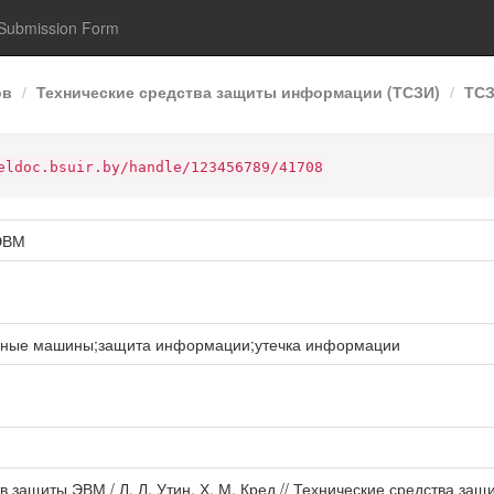
Submission Form
ов
Технические средства защиты информации (ТСЗИ)
ТСЗ
eldoc.bsuir.by/handle/123456789/41708
 ЭВМ
ьные машины;защита информации;утечка информации
тв защиты ЭВМ / Л. Л. Утин, Х. М. Кред // Технические средства з