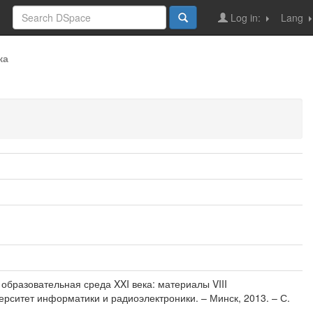
Log in:
Lang
ка
 образовательная среда XXI века: материалы VIII
рситет информатики и радиоэлектроники. – Минск, 2013. – С.