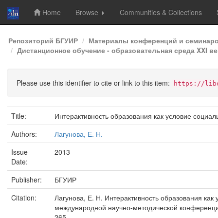
Home
Browse
Communities & Collections
Skip
Репозиторий БГУИР
Материалы конференций и семинар
navigation
Дистанционное обучение - образовательная среда XXI век
Please use this identifier to cite or link to this item:
https://lib
Title:
Интерактивность образования как условие социал
Authors:
Лагунова, Е. Н.
Issue
2013
Date:
Publisher:
БГУИР
Citation:
Лагунова, Е. Н. Интерактивность образования как 
международной научно-методической конференции,
265.