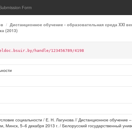
Submission Form
ов
Дистанционное обучение - образовательная среда XXI ве
а (2013)
eldoc.bsuir.by/handle/123456789/4198
ьности
условие социальности / Е. Н. Лагунова // Дистанционное обучение –
 Минск, 5–6 декабря 2013 г. / Белорусский государственный униве