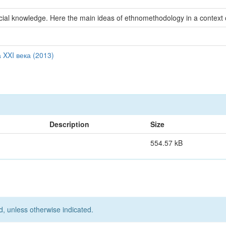
social knowledge. Here the main ideas of ethnomethodology in a context 
XXI века (2013)
Description
Size
554.57 kB
d, unless otherwise indicated.