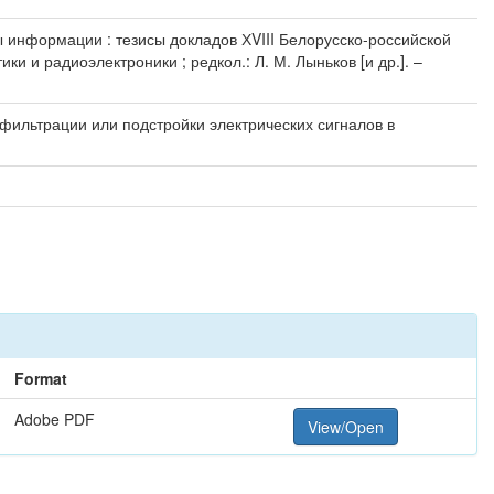
ы информации : тезисы докладов ХVIII Белорусско-российской
 и радиоэлектроники ; редкол.: Л. М. Лыньков [и др.]. –
ильтрации или подстройки электрических сигналов в
Format
Adobe PDF
View/Open