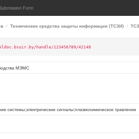
Submission Form
ов
Технические средства защиты информации (ТСЗИ)
ТСЗ
eldoc.bsuir.by/handle/123456789/42148
зводства МЭМС
ие системы;электрические сигналы;плазмохимическое травление