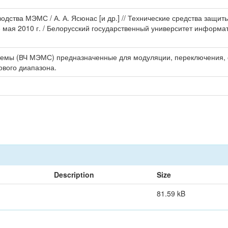
дства МЭМС / А. А. Ясюнас [и др.] // Технические средства защит
ая 2010 г. / Белорусский государственный университет информатики
емы (ВЧ МЭМС) предназначенные для модуляции, переключения, ф
ового диапазона.
Description
Size
81.59 kB