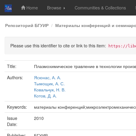
Home
Browse
Communities & Collections
Skip
Репозиторий БГУИР
Материалы конференций и семинар
navigation
Please use this identifier to cite or link to this item:
https://lib
Title:
Плазмохимическое травление в технологии прои
Authors:
Ясюнас, А. А.
Тымощик, А. С.
Ковальчук, Н. В.
Котов, Д. А.
Keywords:
материалы конференций;микроэлектромеханическ
Issue
2010
Date:
Publisher:
БГУИР