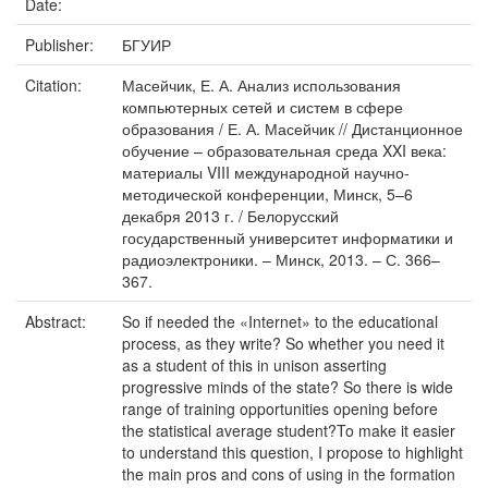
Date:
Publisher:
БГУИР
Citation:
Масейчик, Е. А. Анализ использования
компьютерных сетей и систем в сфере
образования / Е. А. Масейчик // Дистанционное
обучение – образовательная среда XXI века:
материалы VIII международной научно-
методической конференции, Минск, 5–6
декабря 2013 г. / Белорусский
государственный университет информатики и
радиоэлектроники. – Минск, 2013. – С. 366–
367.
Abstract:
So if needed the «Internet» to the educational
process, as they write? So whether you need it
as a student of this in unison asserting
progressive minds of the state? So there is wide
range of training opportunities opening before
the statistical average student?To make it easier
to understand this question, I propose to highlight
the main pros and cons of using in the formation