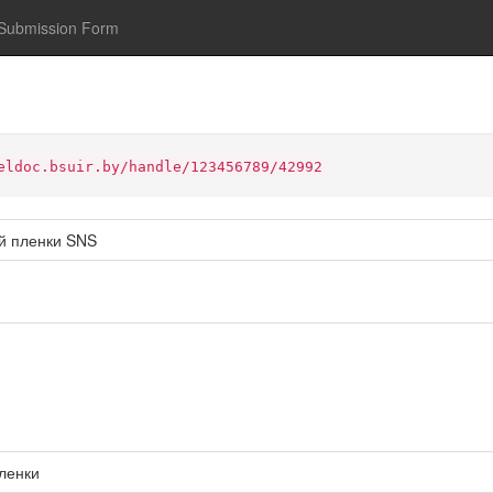
Submission Form
eldoc.bsuir.by/handle/123456789/42992
ой пленки SNS
ленки