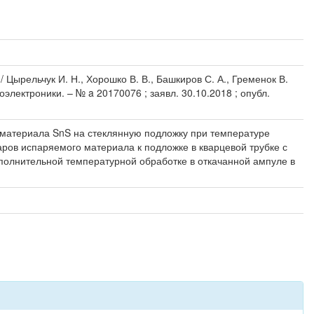
 Цырельчук И. Н., Хорошко В. В., Башкиров С. А., Гременок В.
лектроники. – № a 20170076 ; заявл. 30.10.2018 ; опубл.
 материала SnS на стеклянную подложку при температуре
ров испаряемого материала к подложке в кварцевой трубке с
ополнительной температурной обработке в откачанной ампуле в