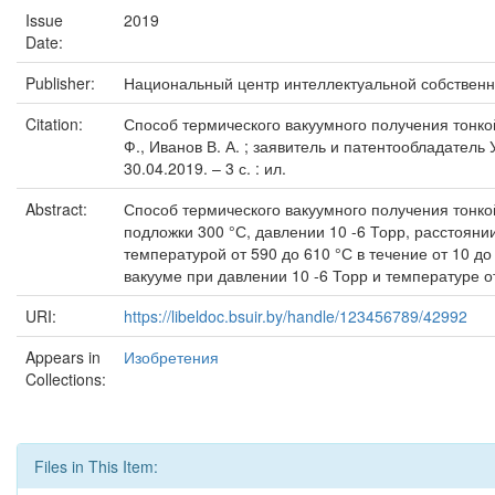
Issue
2019
Date:
Publisher:
Национальный центр интеллектуальной собственн
Citation:
Способ термического вакуумного получения тонкой 
Ф., Иванов В. А. ; заявитель и патентообладатель
30.04.2019. – 3 с. : ил.
Abstract:
Способ термического вакуумного получения тонк
подложки 300 °С, давлении 10 -6 Торр, расстоян
температурой от 590 до 610 °С в течение от 10 
вакууме при давлении 10 -6 Торр и температуре от
URI:
https://libeldoc.bsuir.by/handle/123456789/42992
Appears in
Изобретения
Collections:
Files in This Item: