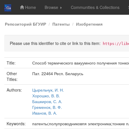
Home
Browse
Communities & Collections
Skip
Репозиторий БГУИР
Патенты
Изобретения
navigation
Please use this identifier to cite or link to this item:
https://lib
Title:
Способ термического вакуумного получения тонк
Other
Пат. 22464 Респ. Беларусь
Titles:
Authors:
Цырельчук, И. Н.
Хорошко, В. В.
Башкиров, С. А.
Гременок, В. Ф.
Иванов, В. А.
Keywords:
патенты;полупроводниковпя электроника;тонкие п