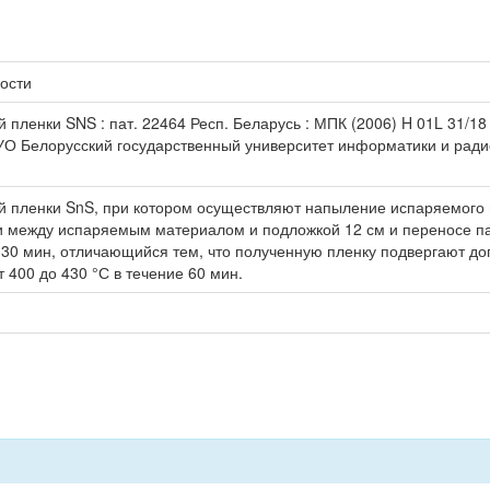
ости
пленки SNS : пат. 22464 Респ. Беларусь : МПК (2006) H 01L 31/18 /
 УО Белорусский государственный университет информатики и радиоэ
ой пленки SnS, при котором осуществляют напыление испаряемого
ии между испаряемым материалом и подложкой 12 см и переносе па
до 30 мин, отличающийся тем, что полученную пленку подвергают д
 400 до 430 °С в течение 60 мин.