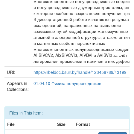
многокомпонентные полупроводниковые соедине
и полупроводниковые двумерные кристаллы, инте
к которым особенно возрос после получения граф
В диссертационной работе излагаются результаты
исследований, направленных на выявление
возможных путей модификации малоизученных
атомной и электронной структуры, а также оптиче
и магнитных свойств перспективных
многокомпонентных полупроводниковых соедине
AIIBIVCV2, AI2BIVCVI3, AIVBVI и AVIBVI2 за счёт
легирования примесями и наличия в них дефектов
URI:
https://libeldoc.bsuir.by/handle/123456789/43199
Appears in
01.04.10 Физика полупроводников
Collections:
Files in This Item:
File
Size
Format