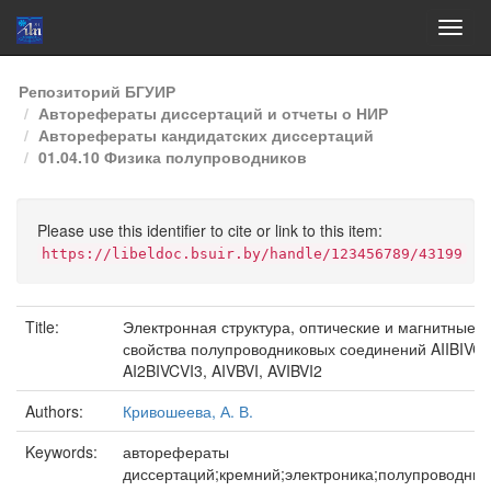
Skip
Репозиторий БГУИР
navigation
Авторефераты диссертаций и отчеты о НИР
Авторефераты кандидатских диссертаций
01.04.10 Физика полупроводников
Please use this identifier to cite or link to this item:
https://libeldoc.bsuir.by/handle/123456789/43199
Title:
Электронная структура, оптические и магнитные
свойства полупроводниковых соединений AIIBIVCV
AI2BIVCVI3, AIVBVI, AVIBVI2
Authors:
Кривошеева, А. В.
Keywords:
авторефераты
диссертаций;кремний;электроника;полупроводни