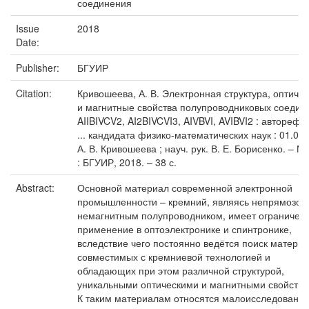
соединения
Issue
2018
Date:
Publisher:
БГУИР
Citation:
Кривошеева, А. В. Электронная структура, оптиче
и магнитные свойства полупроводниковых соедин
AIIBIVCV2, AI2BIVCVI3, AIVBVI, AVIBVI2 : автореф. 
... кандидата физико-математических наук : 01.04.
А. В. Кривошеева ; науч. рук. В. Е. Борисенко. – М
: БГУИР, 2018. – 38 с.
Abstract:
Основной материал современной электронной
промышленности – кремний, являясь непрямозо
немагнитным полупроводником, имеет ограничен
применение в оптоэлектронике и спинтронике,
вследствие чего постоянно ведётся поиск материа
совместимых с кремниевой технологией и
обладающих при этом различной структурой,
уникальными оптическими и магнитными свойства
К таким материалам относятся малоисследованн