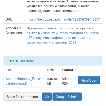
вычислительной техники. Основное внимание
уделяется понятию этимологии, а также
происхождению слова компьютер.
URI:
https://libeldoc.bsuir.by/handle/123456789/43657
Appears in
Функционирование русского и белорусского
Collections:
языков в условиях информатизации общества
: 57-я научная конференция аспирантов,
магистрантов и студентов (2021)
Files in This Item:
File
Size
Format
Abdurakhmonov_Proiskh
546.84
Adobe
View/Open
ozhdeniye.pdf
kB
PDF
Show full item record
Google Scholar