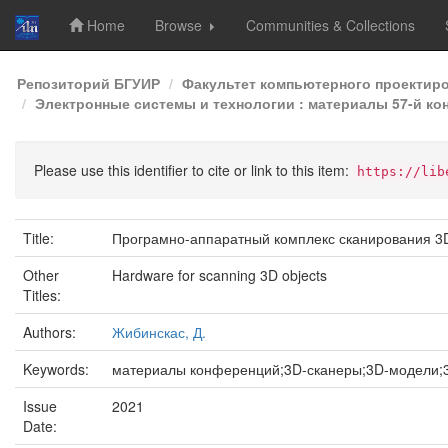
Home
Browse
Communities & Collections
Skip
Репозиторий БГУИР
Факультет компьютерного проектир
navigation
Электронные системы и технологии : материалы 57-й кон
Please use this identifier to cite or link to this item:
https://lib
Title:
Програмно-аппаратный комплекс сканирования 3
Other
Hardware for scanning 3D objects
Titles:
Authors:
Жибинскас, Д.
Keywords:
материалы конференций;3D-сканеры;3D-модели;3
Issue
2021
Date: