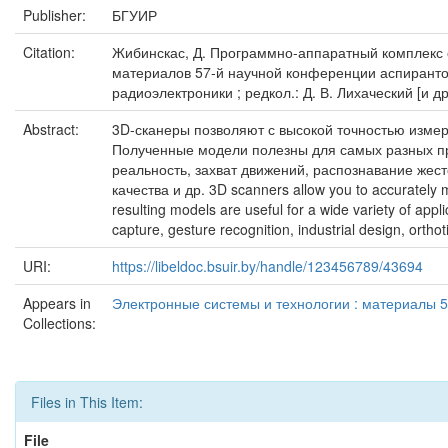
Publisher:
БГУИР
Citation:
Жибинскас, Д. Программно-аппаратный комплекс ск
материалов 57-й научной конференции аспирантов
радиоэлектроники ; редкол.: Д. В. Лихаческий [и др
Abstract:
3D-сканеры позволяют с высокой точностью изме
Полученные модели полезны для самых разных пр
реальность, захват движений, распознавание жес
качества и др. 3D scanners allow you to accurately m
resulting models are useful for a wide variety of appli
capture, gesture recognition, industrial design, ortho
URI:
https://libeldoc.bsuir.by/handle/123456789/43694
Appears in
Электронные системы и технологии : материалы 5
Collections:
Files in This Item:
File