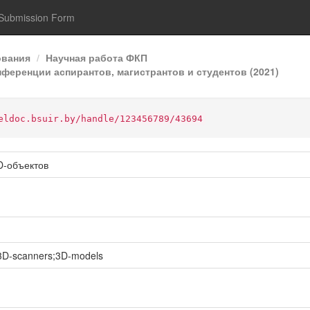
Submission Form
ования
Научная работа ФКП
ференции аспирантов, магистрантов и студентов (2021)
eldoc.bsuir.by/handle/123456789/43694
D-объектов
D-scanners;3D-models