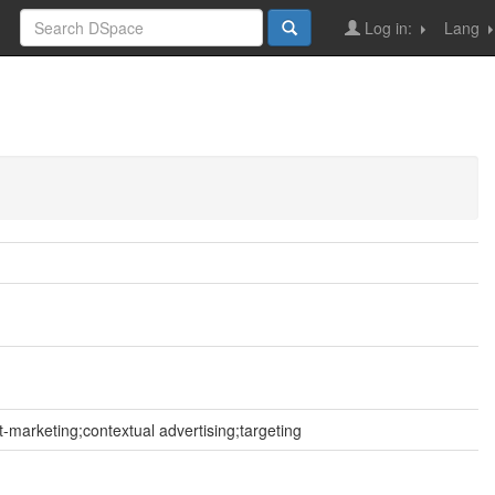
Log in:
Lang
arketing;contextual advertising;targeting