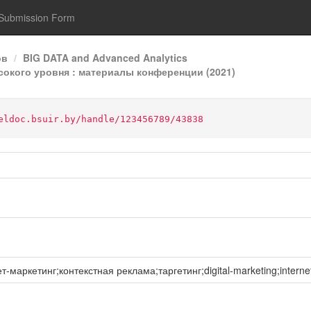
Submission Form
ов
BIG DATA and Advanced Analytics
ысокого уровня : материалы конференции (2021)
eldoc.bsuir.by/handle/123456789/43838
аркетинг;контекстная реклама;таргетинг;digital-marketing;internet-m