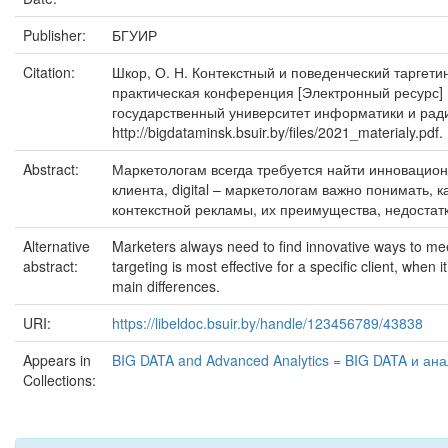
Publisher:
БГУИР
Citation:
Шкор, О. Н. Контекстный и поведенческий таргетин
практическая конференция [Электронный ресурс] 
государственный университет информатики и радиоэл
http://bigdataminsk.bsuir.by/files/2021_materialy.pdf.
Abstract:
Маркетологам всегда требуется найти инновацион
клиента, digital – маркетологам важно понимать, 
контекстной рекламы, их преимущества, недостат
Alternative
Marketers always need to find innovative ways to mee
abstract:
targeting is most effective for a specific client, when
main differences.
URI:
https://libeldoc.bsuir.by/handle/123456789/43838
Appears in
BIG DATA and Advanced Analytics = BIG DATA и ан
Collections: