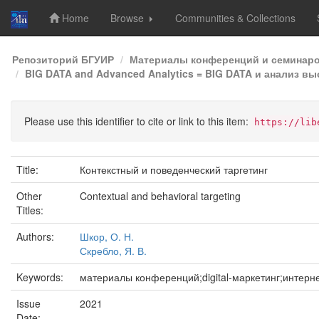
Home
Browse
Communities & Collections
Skip
Репозиторий БГУИР
Материалы конференций и семинар
navigation
BIG DATA and Advanced Analytics = BIG DATA и анализ в
Please use this identifier to cite or link to this item:
https://lib
Title:
Контекстный и поведенческий таргетинг
Other
Contextual and behavioral targeting
Titles:
Authors:
Шкор, О. Н.
Скребло, Я. В.
Keywords:
материалы конференций;digital-маркетинг;интернет-м
Issue
2021
Date: