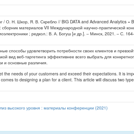
г / О. Н. Шкор, Я. В. Скребло // BIG DATA and Advanced Analytics 
: сборник материалов VII Международной научно-практической кон
ектроники ; редкол.: В. А. Богуш [и др.]. – Минск, 2021. – С. 164
ные способы удовлетворить потребности своих клиентов и превзойт
какой вид веб-таргетинга эффективнее всего выбрать для конкретно
ки и основные различия.
t the needs of your customers and exceed their expectations. It is impo
 it comes to designing a plan for a client. This article will discuss two 
ализ высокого уровня : материалы конференции (2021)