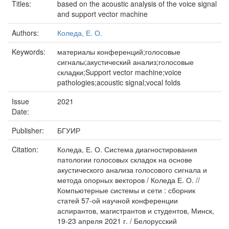
Titles:
based on the acoustic analysis of the voice signal
and support vector machine
Authors:
Коледа, Е. О.
Keywords:
материалы конференций;голосовые
сигналы;акустический анализ;голосовые
складки;Support vector machine;voice
pathologies;acoustic signal;vocal folds
Issue
2021
Date:
Publisher:
БГУИР
Citation:
Коледа, Е. О. Система диагностирования
патологии голосовых складок на основе
акустического анализа голосового сигнала и
метода опорных векторов / Коледа Е. О. //
Компьютерные системы и сети : сборник
статей 57-ой научной конференции
аспирантов, магистрантов и студентов, Минск,
19-23 апреля 2021 г. / Белорусский