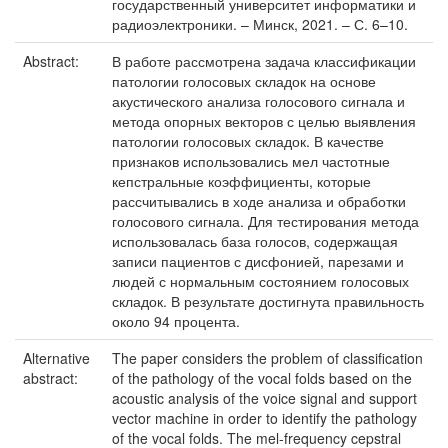
государственный университет информатики и
радиоэлектроники. – Минск, 2021. – С. 6–10.
Abstract:
В работе рассмотрена задача классификации
патологии голосовых складок на основе
акустического анализа голосового сигнала и
метода опорных векторов с целью выявления
патологии голосовых складок. В качестве
признаков использовались мел частотные
кепстральные коэффициенты, которые
рассчитывались в ходе анализа и обработки
голосового сигнала. Для тестирования метода
использовалась база голосов, содержащая
записи пациентов с дисфонией, парезами и
людей с нормальным состоянием голосовых
складок. В результате достигнута правильность
около 94 процента.
Alternative
The paper considers the problem of classification
abstract:
of the pathology of the vocal folds based on the
acoustic analysis of the voice signal and support
vector machine in order to identify the pathology
of the vocal folds. The mel-frequency cepstral