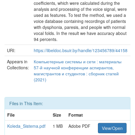
coefficients, which were calculated during the
analysis and processing of the voice signal, were
used as features. To test the method, we used a
voice database containing recordings of patients
with dysphonia, paresis, and people with normal
vocal folds. In the result we have accuracy about
94 percents.
URI:
https://libeldoc.bsuir.by/handle/123456789/44158
Appears in
Компьютерные системы и сети : материалы
Collections:
57-й научной конференции аспирантов,
магистрантов и студентов : сборник статей
(2021)
Files in This Item:
File
Size
Format
Koleda_Sistema.pdf
1 MB
Adobe PDF
View/Open