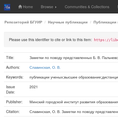
Home
Browse
Communities & Collections
Skip
Репозиторий БГУИР
Научные публикации
Публикации 
navigation
Please use this identifier to cite or link to this item:
https://lib
Title:
Заметки по поводу представленных Б. В. Пальче
Authors:
Славинская, О. В.
Keywords:
публикации ученых;высшее образование;дистанц
Issue
2021
Date:
Publisher:
Минский городской институт развития образовани
Citation:
Славинская, О. В. Заметки по поводу представленн