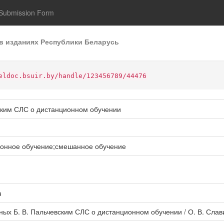
Submission Form
в изданиях Республики Беларусь
eldoc.bsuir.by/handle/123456789/44476
вским СЛС о дистанционном обучении
ионное обучение;смешанное обучение
я
ых Б. В. Пальчевским СЛС о дистанционном обучении / О. В. Славин