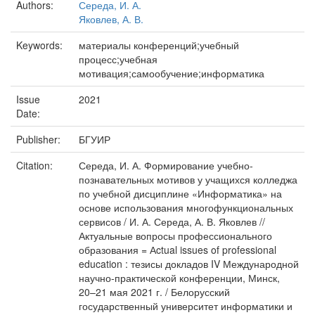
Authors:
Середа, И. А.
Яковлев, А. В.
Keywords:
материалы конференций;учебный
процесс;учебная
мотивация;самообучение;информатика
Issue
2021
Date:
Publisher:
БГУИР
Citation:
Середа, И. А. Формирование учебно-
познавательных мотивов у учащихся колледжа
по учебной дисциплине «Информатика» на
основе использования многофункциональных
сервисов / И. А. Середа, А. В. Яковлев //
Актуальные вопросы профессионального
образования = Аctual issues of professional
education : тезисы докладов IV Международной
научно-практической конференции, Минск,
20–21 мая 2021 г. / Белорусский
государственный университет информатики и