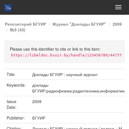
Skip
Репозиторий БГУИР
Журнал "Доклады БГУИР"
2009
navigation
№5 (43)
Please use this identifier to cite or link to this item:
https://libeldoc.bsuir.by/handle/123456789/44777
Title:
Доклады БГУИР : научный журнал
Keywords:
доклады
БГУИР;радиофизика;радиотехника;информатика;э
Issue
2009
Date:
Publisher:
БГУИР
Citation:
Доклады БГУИР : научный журнал / редкол. : М. П. 