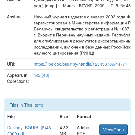
ред.) [и др.]. – Минск : БГУИР, 2009. – Т. 5, № 43. –
Abstract:
Научный журнал издается с января 2003 года Жу
зарегистрирован в Министерстве информации Рес
Беларусь, свидетельство о регистрации № 1087 от
г. Входит в Перечень научных изданий Республики
для опубликования результатов диссертационных
исследований, включен в базу данных Российског
научного цитирования (РИНЦ).
URI:
https://libeldoc.bsuir.by/handle/123456789/44777
Appears in
№5 (43)
Collections:
Files in This Item:
File
Size
Format
Doklady_BGUIR_(5)43_
4.32
Adobe
View/Open
2009.pdf
MB
PDF