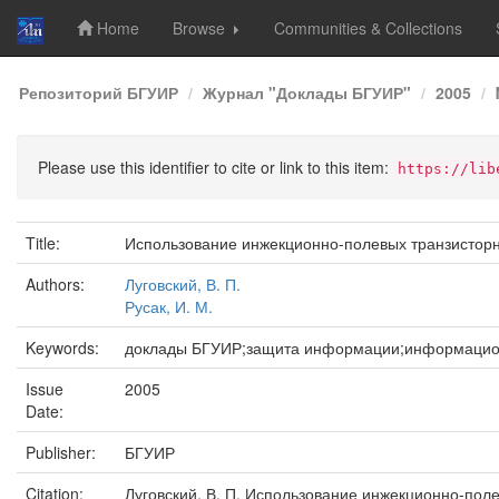
Home
Browse
Communities & Collections
Skip
Репозиторий БГУИР
Журнал "Доклады БГУИР"
2005
navigation
Please use this identifier to cite or link to this item:
https://lib
Title:
Использование инжекционно-полевых транзисторны
Authors:
Луговский, В. П.
Русак, И. М.
Keywords:
доклады БГУИР;защита информации;информацио
Issue
2005
Date:
Publisher:
БГУИР
Citation:
Луговский, В. П. Использование инжекционно-полев