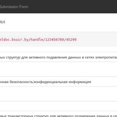
Submission Form
№5
eldoc.bsuir.by/handle/123456789/45299
х структур для активного подавления данных в сетях электропит
нная безопасность;конфиденциальная информация
ых транзисторных структур для активного подавления данных в сетя