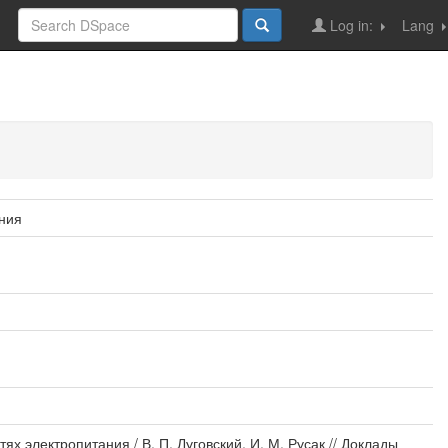
Log in:
Lang
ания
х электропитания / В. П. Луговский, И. М. Русак // Доклады