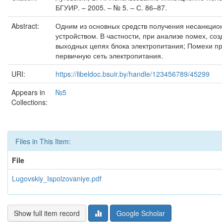
БГУИР. – 2005. – № 5. – С. 86–87.
Abstract:
Одним из основных средств получения несанкцио
устройством. В частности, при анализе помех, с
выходных цепях блока электропитания; Помехи пр
первичную сеть электропитания.
URI:
https://libeldoc.bsuir.by/handle/123456789/45299
Appears in
№5
Collections:
Files in This Item:
File
Lugovskiy_Ispolzovaniye.pdf
Show full item record
Google Scholar