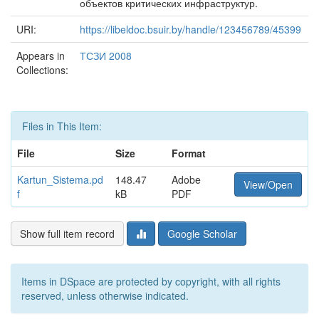
объектов критических инфраструктур.
URI:
https://libeldoc.bsuir.by/handle/123456789/45399
Appears in
ТСЗИ 2008
Collections:
Files in This Item:
File
Size
Format
Kartun_Sistema.pd
148.47
Adobe
View/Open
f
kB
PDF
Show full item record
Google Scholar
Items in DSpace are protected by copyright, with all rights
reserved, unless otherwise indicated.