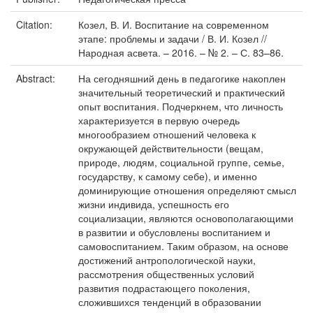
Citation:
Козел, В. И. Воспитание на современном
этапе: проблемы и задачи / В. И. Козел //
Народная асвета. – 2016. – № 2. – С. 83–86.
Abstract:
На сегодняшний день в педагогике накоплен
значительный те­оретический и практический
опыт воспитания. Подчеркнем, что личность
характеризуется в первую очередь
многообразием отно­шений человека к
окружающей действительности (вещам,
приро­де, людям, социальной группе, семье,
государству, к самому себе), и именно
доминирующие отношения определяют смысл
жизни инди­вида, успешность его
социализации, являются основополагающими
в развитии и обу­словлены воспитанием и
самовоспитанием. Таким образом, на основе
достижений ан­тропологической науки,
рассмотрения общественных условий
развития подрастающе­го поколения,
сложившихся тенденций в образовании