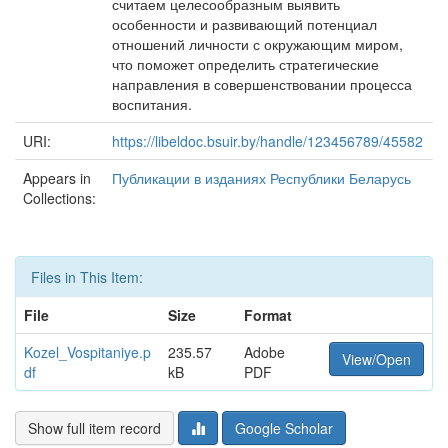
считаем целесообразным выя­вить
особенности и развивающий потенциал
отношений личности с окружающим ми­ром,
что поможет определить стратегические
направления в совершенствовании про­цесса
воспитания.
URI:
https://libeldoc.bsuir.by/handle/123456789/45582
Appears in
Публикации в изданиях Республики Беларусь
Collections:
Files in This Item:
File
Size
Format
Kozel_Vospitaniye.p
235.57
Adobe
View/Open
df
kB
PDF
Show full item record
Google Scholar