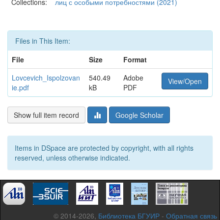
Collections:
лиц с особыми потребностями (2021)
Files in This Item:
File
Size
Format
Lovcevich_Ispolzovan
540.49
Adobe
View/Open
ie.pdf
kB
PDF
Show full item record
Google Scholar
Items in DSpace are protected by copyright, with all rights
reserved, unless otherwise indicated.
© 2014-2026,
Библиотека БГУИР
-
Обратная связь