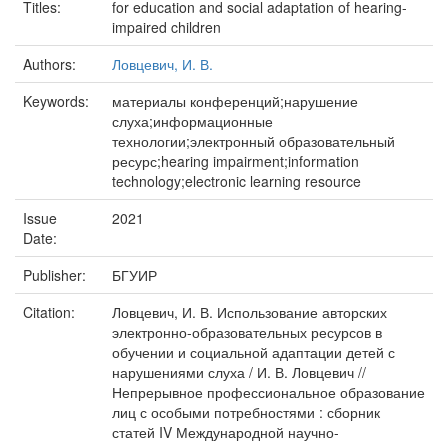
Titles:
for education and social adaptation of hearing-
impaired children
Authors:
Ловцевич, И. В.
Keywords:
материалы конференций;нарушение
слуха;информационные
технологии;электронный образовательный
ресурс;hearing impairment;information
technology;electronic learning resource
Issue
2021
Date:
Publisher:
БГУИР
Citation:
Ловцевич, И. В. Использование авторских
электронно-образовательных ресурсов в
обучении и социальной адаптации детей с
нарушениями слуха / И. В. Ловцевич //
Непрерывное профессиональное образование
лиц с особыми потребностями : сборник
статей IV Международной научно-