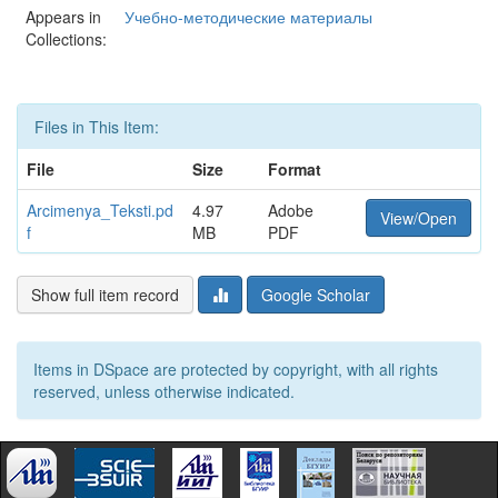
Appears in
Учебно-методические материалы
Collections:
Files in This Item:
File
Size
Format
Arcimenya_Teksti.pd
4.97
Adobe
View/Open
f
MB
PDF
Show full item record
Google Scholar
Items in DSpace are protected by copyright, with all rights
reserved, unless otherwise indicated.