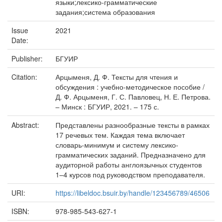
языки;лексико-грамматические
задания;система образования
Issue
2021
Date:
Publisher:
БГУИР
Citation:
Арцыменя, Д. Ф. Тексты для чтения и
обсуждения : учебно-методическое пособие /
Д. Ф. Арцыменя, Г. С. Павловец, Н. Е. Петрова.
– Минск : БГУИР, 2021. – 175 с.
Abstract:
Представлены разнообразные тексты в рамках
17 речевых тем. Каждая тема включает
словарь-минимум и систему лексико-
грамматических заданий. Предназначено для
аудиторной работы англоязычных студентов
1–4 курсов под руководством преподавателя.
URI:
https://libeldoc.bsuir.by/handle/123456789/46506
ISBN:
978-985-543-627-1