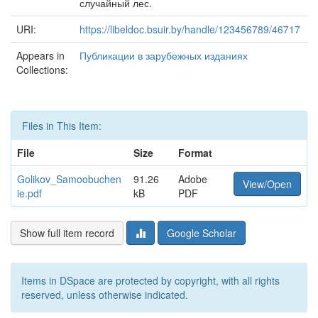
случайный лес.
URI:
https://libeldoc.bsuir.by/handle/123456789/46717
Appears in
Публикации в зарубежных изданиях
Collections:
Files in This Item:
File
Size
Format
Golikov_Samoobuchen
91.26
Adobe
View/Open
ie.pdf
kB
PDF
Show full item record
Google Scholar
Items in DSpace are protected by copyright, with all rights
reserved, unless otherwise indicated.