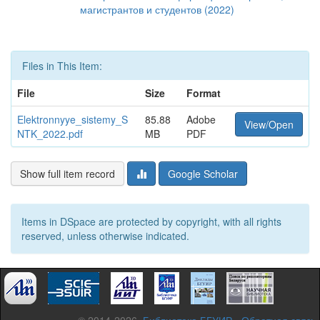
магистрантов и студентов (2022)
Files in This Item:
File
Size
Format
Elektronnyye_sistemy_S
85.88
Adobe
View/Open
NTK_2022.pdf
MB
PDF
Show full item record
Google Scholar
Items in DSpace are protected by copyright, with all rights
reserved, unless otherwise indicated.