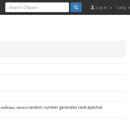
Log in:
Lang
аборы чисел;random number generator;rank-spectral