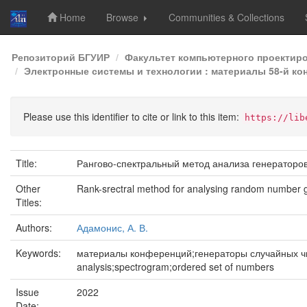
Home
Browse
Communities & Collections
Skip
Репозиторий БГУИР
Факультет компьютерного проектир
navigation
Электронные системы и технологии : материалы 58-й кон
Please use this identifier to cite or link to this item:
https://lib
Title:
Рангово-спектральный метод анализа генераторо
Other
Rank-srectral method for analysing random number 
Titles:
Authors:
Адамонис, А. В.
Keywords:
материалы конференций;генераторы случайных чи
analysis;spectrogram;ordered set of numbers
Issue
2022
Date: