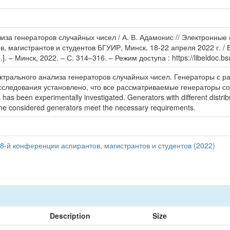
иза генераторов случайных чисел / А. В. Адамонис // Электронные 
, магистрантов и студентов БГУИР, Минск, 18-22 апреля 2022 г. /
]. – Минск, 2022. – С. 314–316. – Режим доступа : https://libeldoc.b
ктрального анализа генераторов случайных чисел. Генераторы с 
сследования установлено, что все рассматриваемые генераторы с
as been experimentally investigated. Generators with different distri
all the considered generators meet the necessary requirements.
8-й конференции аспирантов, магистрантов и студентов (2022)
Description
Size