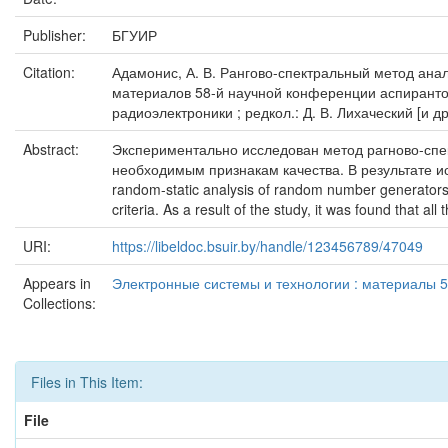
Publisher:
БГУИР
Citation:
Адамонис, А. В. Рангово-спектральный метод анал
материалов 58-й научной конференции аспирантов
радиоэлектроники ; редкол.: Д. В. Лихаческий [и др.
Abstract:
Экспериментально исследован метод рагново-спе
необходимым признакам качества. В результате и
random-static analysis of random number generators h
criteria. As a result of the study, it was found that 
URI:
https://libeldoc.bsuir.by/handle/123456789/47049
Appears in
Электронные системы и технологии : материалы 5
Collections:
Files in This Item:
File