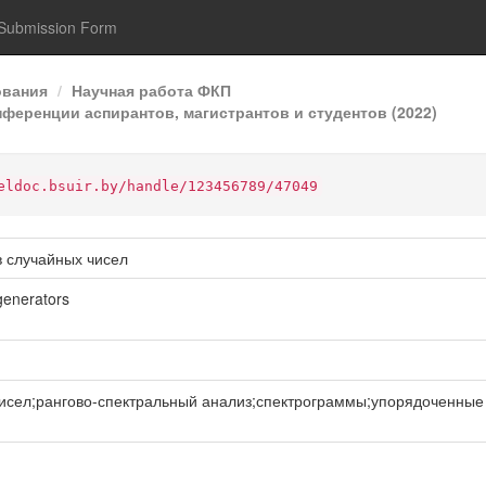
Submission Form
ования
Научная работа ФКП
ференции аспирантов, магистрантов и студентов (2022)
eldoc.bsuir.by/handle/123456789/47049
в случайных чисел
generators
сел;рангово-спектральный анализ;спектрограммы;упорядоченные н