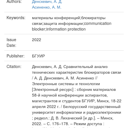
Authors:
Денскевич, А. Д.
Асиненко, А. М.
Keywords:
материалы конференций;блокираторы
связи;защита информации;communication
blocker;information protection
Issue
2022
Date:
Publisher:
БГУИР
Citation:
Денскевич, А. Д. Сравнительный анализ
технических характеристик блокираторов связи
/ А. Д. Денскевич, А. М. Асиненко //
Электронные системы и технологии
[Электронный ресурс] : сборник материалов
58-й научной конференции аспирантов,
магистрантов и студентов БГУИР, Минск, 18-22
апреля 2022 г. / Белорусский государственный
университет информатики и радиоэлектроники
; редкол.: Д. В. Лихаческий [и др.]. – Минск,
2022. – С. 176–178. – Режим доступа :