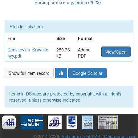
магистрантов и студентов (2022)
Files in This Item:
File
Size
Format
Denskevich_Sravnitel
259.76
Adobe
View/Open
nyy.pdf
kB
PDF
Show full item record
Google Scholar
Items in DSpace are protected by copyright, with all rights
reserved, unless otherwise indicated.
© 2014-2026,
Библиотека БГУИР
-
Обратная связь