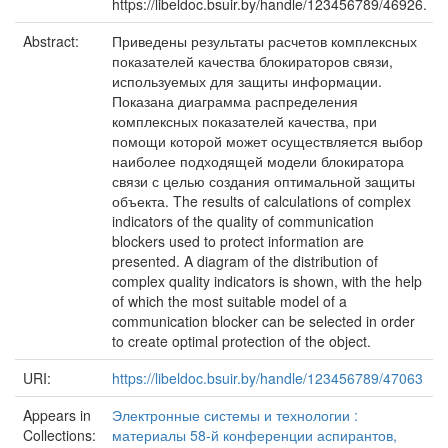
https://libeldoc.bsuir.by/handle/123456789/46926.
Abstract:
Приведены результаты расчетов комплексных
показателей качества блокираторов связи,
используемых для защиты информации.
Показана диаграмма распределения
комплексных показателей качества, при
помощи которой может осуществляется выбор
наиболее подходящей модели блокиратора
связи с целью создания оптимальной защиты
объекта. The results of calculations of complex
indicators of the quality of communication
blockers used to protect information are
presented. A diagram of the distribution of
complex quality indicators is shown, with the help
of which the most suitable model of a
communication blocker can be selected in order
to create optimal protection of the object.
URI:
https://libeldoc.bsuir.by/handle/123456789/47063
Appears in
Электронные системы и технологии :
Collections:
материалы 58-й конференции аспирантов,