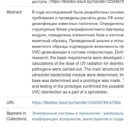
доступа : https://libeldoc.bsuir.by/handle/123456789
Abstract:
В ходе исследований были разработаны основны
требования и проведены расчёты дозы УФ-излуче
дезинфекции известных патогенов. Определены 
структурные блоки ультрафиолетового бактерицид
модуля, определена элементная база и изготовле
макетный образец. Проведенный анализ и испыта
макетного образца подтвердили возможность при
UVС-дезинфекции в составе спиротестера. During 
research, the basic requirements were developed an
calculations of the dose of UV radiation for disinfect
pathogens were carried out. The main structural bloc
ultraviolet bactericidal module were determined, the
base was determined and a prototype was made. The
and testing of the prototype confirmed the possibility 
UVС disinfection as a part of a spirotester.
URI:
https://libeldoc.bsuir.by/handle/123456789/47064
Appears in
Электронные системы и технологии : материалы 5
Collections:
конференции аспирантов, магистрантов и студент