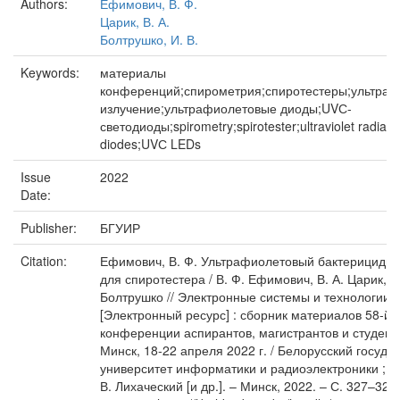
Authors:
Ефимович, В. Ф.
Царик, В. А.
Болтрушко, И. В.
Keywords:
материалы
конференций;спирометрия;спиротестеры;ультра
излучение;ультрафиолетовые диоды;UVС-
светодиоды;spirometry;spirotester;ultraviolet radiati
diodes;UVС LEDs
Issue
2022
Date:
Publisher:
БГУИР
Citation:
Ефимович, В. Ф. Ультрафиолетовый бактерицидн
для спиротестера / В. Ф. Ефимович, В. А. Царик, И.
Болтрушко // Электронные системы и технологии
[Электронный ресурс] : сборник материалов 58-й 
конференции аспирантов, магистрантов и студент
Минск, 18-22 апреля 2022 г. / Белорусский госуд
университет информатики и радиоэлектроники ; ре
В. Лихаческий [и др.]. – Минск, 2022. – С. 327–329