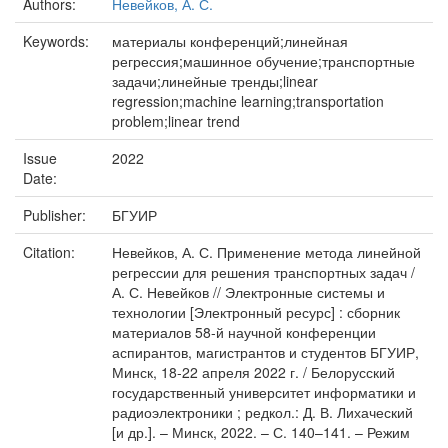
Authors:
Невейков, А. С.
Keywords:
материалы конференций;линейная
регрессия;машинное обучение;транспортные
задачи;линейные тренды;linear
regression;machine learning;transportation
problem;linear trend
Issue
2022
Date:
Publisher:
БГУИР
Citation:
Невейков, А. С. Применение метода линейной
регрессии для решения транспортных задач /
А. С. Невейков // Электронные системы и
технологии [Электронный ресурс] : сборник
материалов 58-й научной конференции
аспирантов, магистрантов и студентов БГУИР,
Минск, 18-22 апреля 2022 г. / Белорусский
государственный университет информатики и
радиоэлектроники ; редкол.: Д. В. Лихаческий
[и др.]. – Минск, 2022. – С. 140–141. – Режим