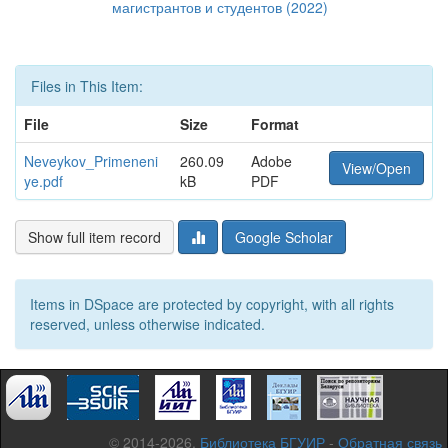
магистрантов и студентов (2022)
Files in This Item:
File
Size
Format
Neveykov_Primeneni
260.09
Adobe
View/Open
ye.pdf
kB
PDF
Show full item record
Google Scholar
Items in DSpace are protected by copyright, with all rights
reserved, unless otherwise indicated.
© 2014-2026,
Библиотека БГУИР
-
Обратная связь