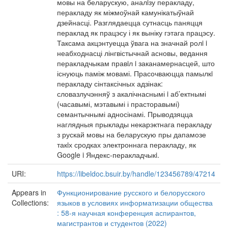
мовы на беларускую, аналiзу перакладу,
перакладу як міжмоўнай камунікатыўнай
дзейнасці. Разглядаецца сутнасць паняцця
пераклад як працэсу і як выніку гэтага працэсу.
Таксама акцэнтуецца ўвага на значнай ролi i
неабходнасці лінгвістычнай асновы, ведання
перакладчыкам правiл i заканамернасцей, што
існуюць паміж мовамі. Прасочваюцца памылкi
перакладу сінтаксічных адзінак:
словазлучэнняў з акалічнаснымі i аб’ектнымі
(часавымі, мэтавымі і прасторавымі)
семантычнымі адносінамі. Прыводзяцца
наглядныя прыклады некарэктнага перакладу
з рускай мовы на беларускую пры дапамозе
такiх сродках электроннага перакладу, як
Google i Яндекс-перакладчыкi.
URI:
https://libeldoc.bsuir.by/handle/123456789/47214
Appears in
Функционирование русского и белорусского
Collections:
языков в условиях информатизации общества
: 58-я научная конференция аспирантов,
магистрантов и студентов (2022)