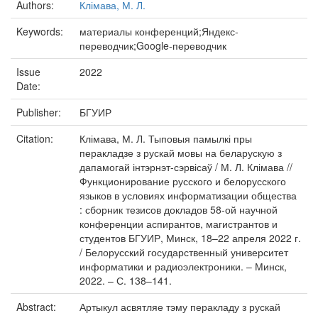
Authors:
Клімава, М. Л.
Keywords:
материалы конференций;Яндекс-
переводчик;Google-переводчик
Issue
2022
Date:
Publisher:
БГУИР
Citation:
Клімава, М. Л. Тыповыя памылкі пры
перакладзе з рускай мовы на беларускую з
дапамогай інтэрнэт-сэрвісаў / М. Л. Клімава //
Функционирование русского и белорусского
языков в условиях информатизации общества
: сборник тезисов докладов 58-ой научной
конференции аспирантов, магистрантов и
студентов БГУИР, Минск, 18–22 апреля 2022 г.
/ Белорусский государственный университет
информатики и радиоэлектроники. – Минск,
2022. – С. 138–141.
Abstract:
Артыкул асвятляе тэму перакладу з рускай