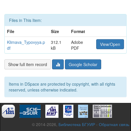
Files in This Item:
File
Size
Format
Klimava_Typovyya.p
312.1
Adobe
View/Open
df
kB
PDF
Show full item record
Google Scholar
Items in DSpace are protected by copyright, with all rights
reserved, unless otherwise indicated.
© 2014-2026,
Библиотека БГУИР
-
Обратная связь