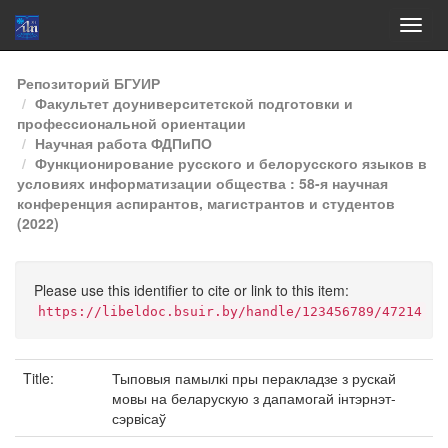
Skip
Репозиторий БГУИР
navigation
Факультет доуниверситетской подготовки и
профессиональной ориентации
Научная работа ФДПиПО
Функционирование русского и белорусского языков в
условиях информатизации общества : 58-я научная
конференция аспирантов, магистрантов и студентов
(2022)
Please use this identifier to cite or link to this item:
https://libeldoc.bsuir.by/handle/123456789/47214
Title:
Тыповыя памылкі пры перакладзе з рускай
мовы на беларускую з дапамогай інтэрнэт-
сэрвісаў