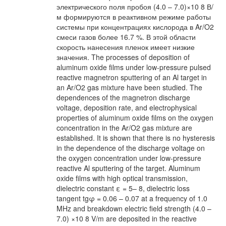
электрического поля пробоя (4.0 – 7.0)×10 8 В/
м формируются в реактивном режиме работы
системы при концентрациях кислорода в Ar/O2
смеси газов более 16.7 %. В этой области
скорость нанесения пленок имеет низкие
значения. The processes of deposition of
aluminum oxide films under low-pressure pulsed
reactive magnetron sputtering of an Al target in
an Ar/O2 gas mixture have been studied. The
dependences of the magnetron discharge
voltage, deposition rate, and electrophysical
properties of aluminum oxide films on the oxygen
concentration in the Ar/O2 gas mixture are
established. It is shown that there is no hysteresis
in the dependence of the discharge voltage on
the oxygen concentration under low-pressure
reactive Al sputtering of the target. Aluminum
oxide films with high optical transmission,
dielectric constant ε = 5– 8, dielectric loss
tangent tgφ = 0.06 – 0.07 at a frequency of 1.0
MHz and breakdown electric field strength (4.0 –
7.0) ×10 8 V/m are deposited in the reactive