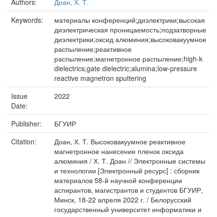
Authors:
Доан, Х. Т.
Keywords:
материалы конференций;диэлектрики;высокая
диэлектрическая проницаемость;подзатворные
диэлектрики;оксид алюминия;высоковакуумное
распыление;реактивное
распыление;магнетронное распыление;high-k
dielectrics;gate dielectric;alumina;low-pressure
reactive magnetron sputtering
Issue
2022
Date:
Publisher:
БГУИР
Citation:
Доан, Х. Т. Высоковакуумное реактивное
магнетронное нанесение пленок оксида
алюминия / Х. Т. Доан // Электронные системы
и технологии [Электронный ресурс] : сборник
материалов 58-й научной конференции
аспирантов, магистрантов и студентов БГУИР,
Минск, 18-22 апреля 2022 г. / Белорусский
государственный университет информатики и