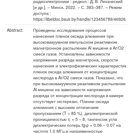
радиоэлектроники ; редкол.: Д. В. Лихаческий
[и др.]. – Минск, 2022. – С. 383–387. – Режим
доступа :
https://libeldoc.bsuir.by/handle/123456789/46926.
Abstract:
Проведены исследования процессов
нанесения пленок оксида алюминия при
высоковакуумном импульсном реактивном
магнетронном распылении Al мишени в Ar/O2
смеси газов. Установлены зависимости
напряжения разряда магнетрона, скорости
нанесения и электрофизических характеристик
пленок оксида алюминия от концентрации
кислорода в Ar/O2 смеси газов. Показано, что
при высоковакуумном реактивном распылении
Al мишени на зависимости напряжения
разряда от концентрации кислорода в камере
отсутствует гистерезис. Пленки оксида
алюминия с высоким оптическим
пропусканием (T > 85 %), диэлектрической
проницаемостью ε = 5 – 8, тангенсом угла
диэлектрических потерь tgφ = 0.06 – 0.07 на
частоте 1.0 МГц и напряженностью