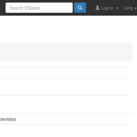
Log in:
Lang
eristics