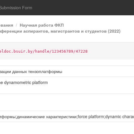
Submission Form
ования
Научная работа ФКП
ференции аспирантов, магистрантов и студентов (2022)
eldoc.bsuir.by/handle/123456789/47228
изации данных тензоплатформы
 the dynamometric platform
рмы;динамические характеристики;force platform;dynamic charact