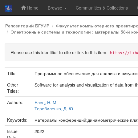
Home
Browse
Communities & Collections
Skip
Репозиторий БГУИР
Факультет компьютерного проектир
navigation
Электронные системы и технологии : материалы 58-й кон
Please use this identifier to cite or link to this item:
https://lib
Title:
Программное обеспечение для анализа и визуал
Other
Software for analysis and visualization of data from
Titles:
Authors:
Елец, Н. М.
Теребиленко, Д. Ю.
Keywords:
материалы конференций;динамометрические платфо
Issue
2022
Date: