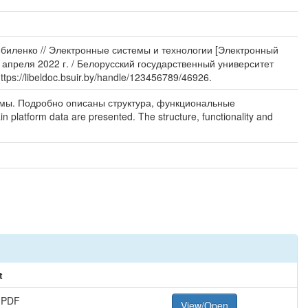
ебиленко // Электронные системы и технологии [Электронный
 апреля 2022 г. / Белорусский государственный университет
tps://libeldoc.bsuir.by/handle/123456789/46926.
рмы. Подробно описаны структура, функциональные
 platform data are presented. The structure, functionality and
t
 PDF
View/Open