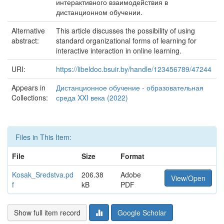
интерактивного взаимодействия в
дистанционном обучении.
Alternative
This article discusses the possibility of using
abstract:
standard organizational forms of learning for
interactive interaction in online learning.
URI:
https://libeldoc.bsuir.by/handle/123456789/47244
Appears in
Дистанционное обучение - образовательная
Collections:
среда XXI века (2022)
Files in This Item:
File
Size
Format
Kosak_Sredstva.pd
206.38
Adobe
View/Open
f
kB
PDF
Show full item record
Google Scholar