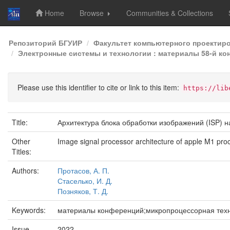
Home
Browse
Communities & Collections
Skip
Репозиторий БГУИР
Факультет компьютерного проектир
navigation
Электронные системы и технологии : материалы 58-й кон
Please use this identifier to cite or link to this item:
https://lib
Title:
Архитектура блока обработки изображений (ISP) 
Other
Image signal processor architecture of apple M1 pro
Titles:
Authors:
Протасов, А. П.
Стаселько, И. Д.
Позняков, Т. Д.
Keywords:
материалы конференций;микропроцессорная техника
Issue
2022