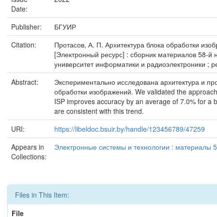
Date:
Publisher:
БГУИР
Citation:
Протасов, А. П. Архитектура блока обработки изоб
[Электронный ресурс] : сборник материалов 58-й 
университет информатики и радиоэлектроники ; редко
Abstract:
Экспериментально исследована архитектура и про
обработки изображений. We validated the approach b
ISP improves accuracy by an average of 7.0% for a br
are consistent with this trend.
URI:
https://libeldoc.bsuir.by/handle/123456789/47259
Appears in
Электронные системы и технологии : материалы 5
Collections:
Files in This Item:
File