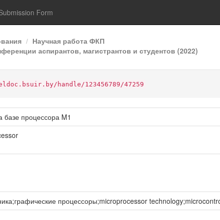
Submission Form
ования
Научная работа ФКП
ференции аспирантов, магистрантов и студентов (2022)
eldoc.bsuir.by/handle/123456789/47259
на базе процессора M1
cessor
;графические процессоры;microprocessor technology;microcontrolle