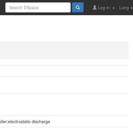
Log in:
Lang
r;electrostatic discharge