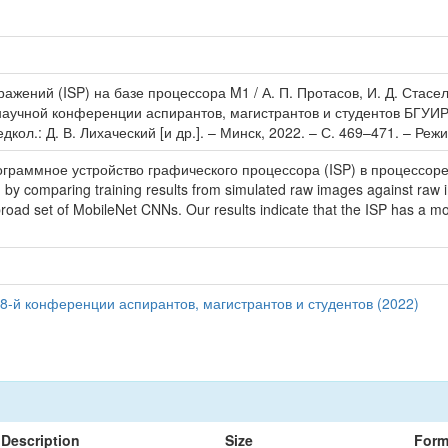
ражений (ISP) на базе процессора M1 / А. П. Протасов, И. Д. Стасе
научной конференции аспирантов, магистрантов и студентов БГУИР,
л.: Д. В. Лихаческий [и др.]. – Минск, 2022. – С. 469–471. – Режим 
граммное устройство графического процессора (ISP) в процессоре
y comparing training results from simulated raw images against raw i
oad set of MobileNet CNNs. Our results indicate that the ISP has a mor
8-й конференции аспирантов, магистрантов и студентов (2022)
Description
Size
Form