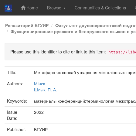
Home
Browse
Communities & Collections
Skip
Репозиторий БГУИР
Факультет доуниверситетской подг
navigation
Функционирование русского и белорусского языков в ус
Please use this identifier to cite or link to this item:
https://lib
Title:
Метафара як спосаб утварэння міжгаліновых тэрм
Authors:
Мінск
Шлык, П. А.
Keywords:
материалы конференций;терминология;межотрас
Issue
2022
Date:
Publisher:
БГУИР