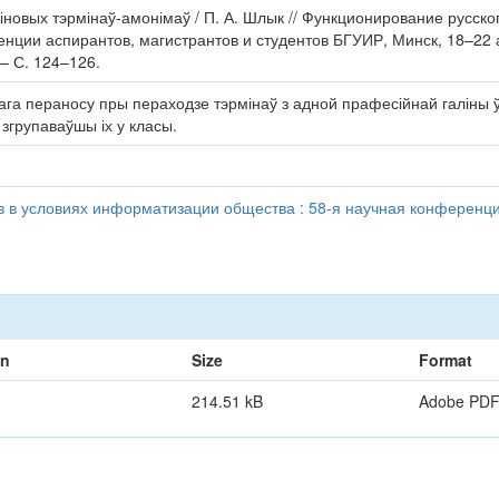
іновых тэрмінаў-амонімаў / П. А. Шлык // Функционирование русск
енции аспирантов, магистрантов и студентов БГУИР, Минск, 18–22 
– С. 124–126.
 пераносу пры пераходзе тэрмінаў з адной прафесійнай галіны ў 
згрупаваўшы іх у класы.
в в условиях информатизации общества : 58-я научная конференция
on
Size
Format
214.51 kB
Adobe PD