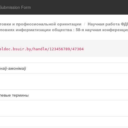
Submission Form
отовки и профессиональной ориентации
Научная работа Ф
ловиях информатизации общества : 58-я научная конференция 
eldoc.bsuir.by/handle/123456789/47304
інаў-амонімаў
левые термины