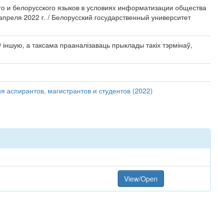
ого и белорусского языков в условиях информатизации общества
апреля 2022 г. / Белорусский государственный университет
іншую, а таксама прааналізаваць прыклады такіх тэрмінаў,
 аспирантов, магистрантов и студентов (2022)
F
View/Open