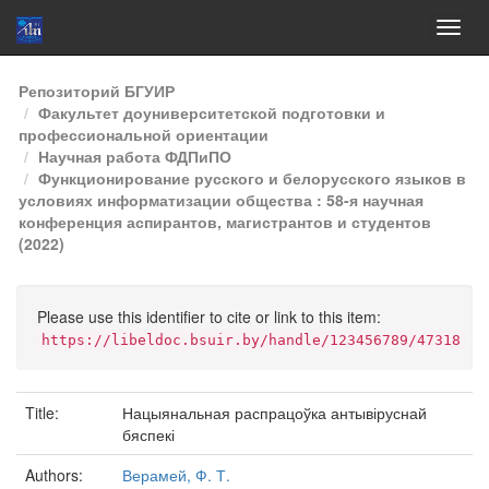
Skip
Репозиторий БГУИР
navigation
Факультет доуниверситетской подготовки и
профессиональной ориентации
Научная работа ФДПиПО
Функционирование русского и белорусского языков в
условиях информатизации общества : 58-я научная
конференция аспирантов, магистрантов и студентов
(2022)
Please use this identifier to cite or link to this item:
https://libeldoc.bsuir.by/handle/123456789/47318
Title:
Нацыянальная распрацоўка антывіруснай
бяспекі
Authors:
Верамей, Ф. Т.