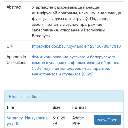
Abstract:
У артыкуле раскрываюцца паняцце
антывіруснай праграмы, нэймінгу, аналізуюцца
функцыі і задачы антывірусаў. Падаюцца
звесткі пра антывіруснае праграмнае
забеспячэння, створанае ў Рэспубліцы
Беларусь
URI:
https://libeldoc.bsuir.by/handle/123456789/47318
Appears in
Функционирование русского и белорусского
Collections:
языков в условиях информатизации общества
: 58-я научная конференция аспирантов,
магистрантов и студентов (2022)
Files in This Item:
File
Size
Format
Veramey_Natsyanalna
516.25
Adobe
View/Open
ya.pdf
kB
PDF