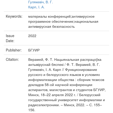
Гулякевіч, В. Г.
Карп, І. А.
Keywords:
материалы конференций;антивирусное
программное обеспечение;национальная
антивирусная безопасность
Issue
2022
Date:
Publisher:
БГУИР
Citation:
Верамей, Ф. Т. Нацыянальная распрацоўка
антывіруснай бяспекі / Ф. Т. Верамей, В. Г.
Гулякевіч, І. А. Карп // Функционирование
русского и белорусского языков в условиях
информатизации общества : сборник тезисов
докладов 58-ой научной конференции
аспирантов, магистрантов и студентов БГУИР,
Минск, 18–22 апреля 2022 г. / Белорусский
государственный университет информатики и
радиоэлектроники. – Минск, 2022. – С. 155–
156.