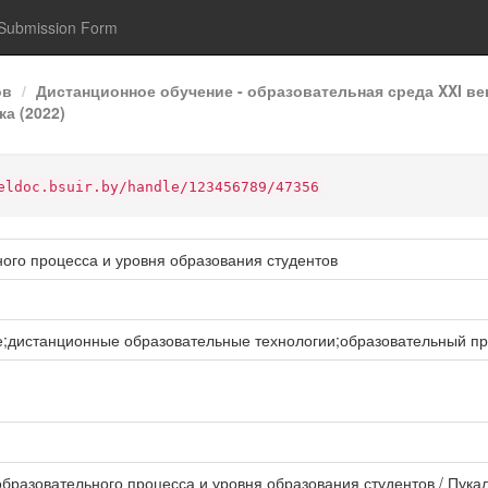
Submission Form
ов
Дистанционное обучение - образовательная среда XXI ве
а (2022)
eldoc.bsuir.by/handle/123456789/47356
ого процесса и уровня образования студентов
;дистанционные образовательные технологии;образовательный пр
образовательного процесса и уровня образования студентов / Пукал