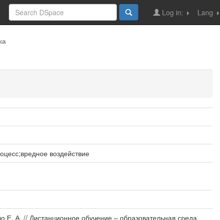
Log in:
Lang
ка
оцесс;вредное воздействие
о Е. А. // Дистанционное обучение – образовательная среда