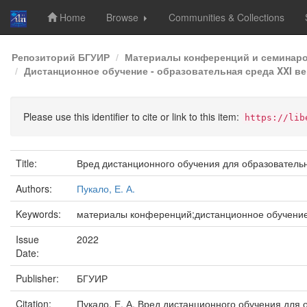
Home
Browse
Communities & Collections
Skip
Репозиторий БГУИР
Материалы конференций и семинар
navigation
Дистанционное обучение - образовательная среда XXI век
Please use this identifier to cite or link to this item:
https://lib
Title:
Вред дистанционного обучения для образовательн
Authors:
Пукало, Е. А.
Keywords:
материалы конференций;дистанционное обучение
Issue
2022
Date:
Publisher:
БГУИР
Citation:
Пукало, Е. А. Вред дистанционного обучения для 