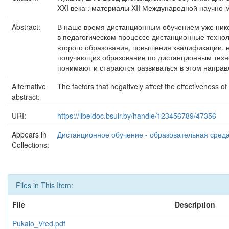
XXI века : материалы XII Международной научно-ме
Abstract:
В наше время дистанционным обучением уже никого
в педагогическом процессе дистанционные технол
второго образования, повышения квалификации, н
получающих образование по дистанционным технол
понимают и стараются развиваться в этом направ
Alternative
The factors that negatively affect the effectiveness 
abstract:
URI:
https://libeldoc.bsuir.by/handle/123456789/47356
Appears in
Дистанционное обучение - образовательная среда 
Collections:
Files in This Item:
File
Description
Pukalo_Vred.pdf