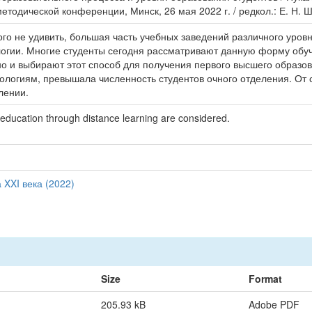
тодической конференции, Минск, 26 мая 2022 г. / редкол.: Е. Н. Шн
 не удивить, большая часть учебных заведений различного уровня
огии. Многие студенты сегодня рассматривают данную форму обуч
о и выбирают этот способ для получения первого высшего образова
огиям, превышала численность студентов очного отделения. От с
лении.
of education through distance learning are considered.
XXI века (2022)
Size
Format
205.93 kB
Adobe PDF