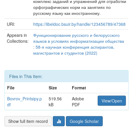
комплекс заданий и упражнений для отработки
орфографических норм на занятиях по
русскому языку как иностранному.
URI:
https://libeldoc.bsuir.by/handle/123456789/47368
Appears in
Функционирование русского и белорусского
Collections:
языков в условиях информатизации общества
: 58-я научная конференция аспирантов,
магистрантов и студентов (2022)
Files in This Item:
File
Size
Format
Bovrov_Printsipy.p
519.56
Adobe
View/Open
df
kB
PDF
Show full item record
Google Scholar