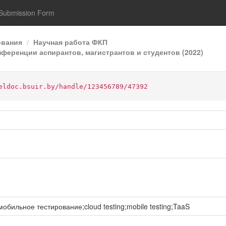
Submission Form
ования
Научная работа ФКП
ференции аспирантов, магистрантов и студентов (2022)
eldoc.bsuir.by/handle/123456789/47392
ильное тестирование;cloud testing;mobile testing;TaaS