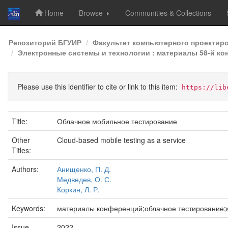
Home
Browse
Communities & Collections
Skip
Репозиторий БГУИР
Факультет компьютерного проектир
navigation
Электронные системы и технологии : материалы 58-й кон
Please use this identifier to cite or link to this item:
https://lib
Title:
Облачное мобильное тестирование
Other
Cloud-based mobile testing as a service
Titles:
Authors:
Анищенко, П. Д.
Медведев, О. С.
Коркин, Л. Р.
Keywords:
материалы конференций;облачное тестирование;моб
Issue
2022