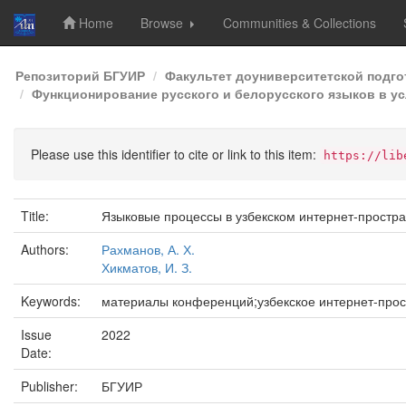
Home
Browse
Communities & Collections
Skip
Репозиторий БГУИР
Факультет доуниверситетской подг
navigation
Функционирование русского и белорусского языков в ус
Please use this identifier to cite or link to this item:
https://lib
Title:
Языковые процессы в узбекском интернет-простра
Authors:
Рахманов, А. Х.
Хикматов, И. З.
Keywords:
материалы конференций;узбекское интернет-прос
Issue
2022
Date:
Publisher:
БГУИР