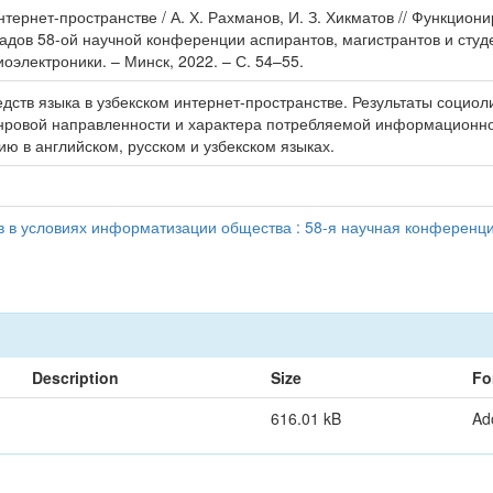
тернет-пространстве / А. Х. Рахманов, И. З. Хикматов // Функцион
адов 58-ой научной конференции аспирантов, магистрантов и студе
электроники. – Минск, 2022. – С. 54–55.
ств языка в узбекском интернет-пространстве. Результаты социол
анровой направленности и характера потребляемой информационно
ию в английском, русском и узбекском языках.
в в условиях информатизации общества : 58-я научная конференция
Description
Size
Fo
616.01 kB
Ad