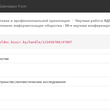
Submission Form
отовки и профессиональной ориентации
Научная работа Ф
ловиях информатизации общества : 58-я научная конференция 
eldoc.bsuir.by/handle/123456789/47907
нстве
транство;лингвистические исследования